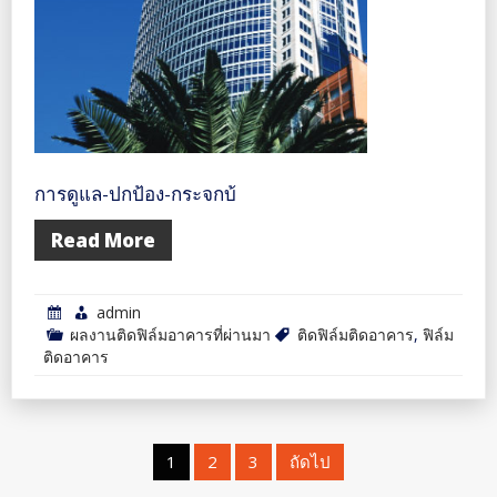
การดูแล-ปกป้อง-กระจกบ้
Read More
admin
ผลงานติดฟิล์มอาคารที่ผ่านมา
ติดฟิล์มติดอาคาร
,
ฟิล์ม
ติดอาคาร
แนะแนว
1
2
3
ถัดไป
เรื่อง