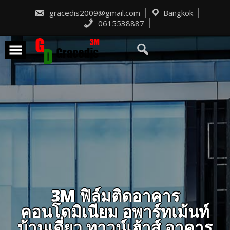
Skip
to
gracedis2009@gmail.com
Bangkok
content
0615538887
3M ฟิล์มติดอาคาร
คอนโดมิเนียม อพาร์ทเม้นท์
บ้านเดี่ยว ทาวน์เฮ้าส์ อาคาร