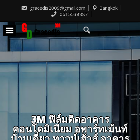
Skip
to
gracedis2009@gmail.com
Bangkok
content
0615538887
3M ฟิล์มติดอาคาร
คอนโดมิเนียม อพาร์ทเม้นท์
บ้านเดี่ยว ทาวน์เฮ้าส์ อาคาร