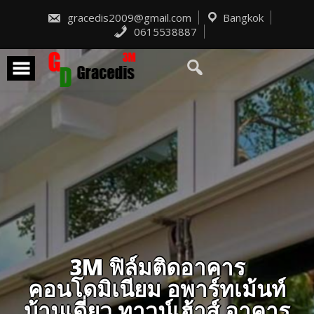
Skip
to
gracedis2009@gmail.com
Bangkok
content
0615538887
3M ฟิล์มติดอาคาร
คอนโดมิเนียม อพาร์ทเม้นท์
บ้านเดี่ยว ทาวน์เฮ้าส์ อาคาร