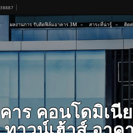
38887
า
ผลงานการ รับติดฟิล์มอาคาร 3M
สาระที่น่ารู้
ติดต
คาร คอนโดมิเนีย
ว ทาวน์เฮ้าส์ อา