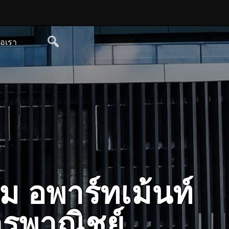
่อเรา
ม อพาร์ทเม้นท์
คารพาณิชย์