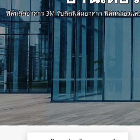
ฟิล์มติดอาคาร 3M รับติดฟิล์มอาคาร ฟิล์มกรองแส