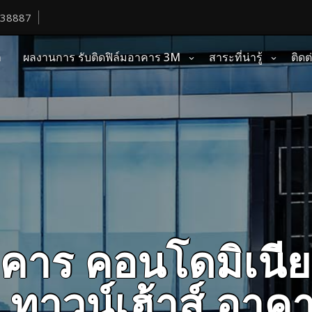
38887
า
ผลงานการ รับติดฟิล์มอาคาร 3M
สาระที่น่ารู้
ติดต
คาร คอนโดมิเนีย
ว ทาวน์เฮ้าส์ อา