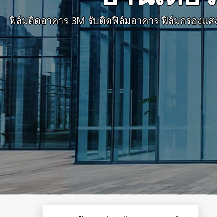
ฟิล์มติดอาคาร 3M รับติดฟิล์มอาคาร ฟิล์มกรองแส