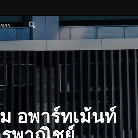
่อเรา
ม อพาร์ทเม้นท์
คารพาณิชย์